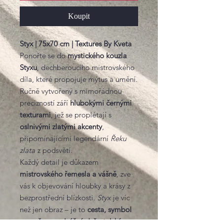
Koupit
Styx | 75x70 cm | Textures By Kveta
Ponořte se do
mystického kouzla
Styxu
, dechberoucího mistrovského
díla, které propojuje mýtus a umění.
Ručně vytvořený s mimořádnou
precizností září
hlubokými černými
texturami
, jež se proplétají s
oslnivými zlatými akcenty
,
připomínajícími legendární
Řeku
zlata
z podsvětí.
Každý detail je důkazem
mistrovského řemesla a vášně
, zve
vás k objevování hloubky a krásy z
bezprostřední blízkosti.
Styx
je víc
než jen obraz – je to
cesta, symbol